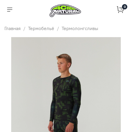
0
Главная
Термобельё
Термолонгсливы