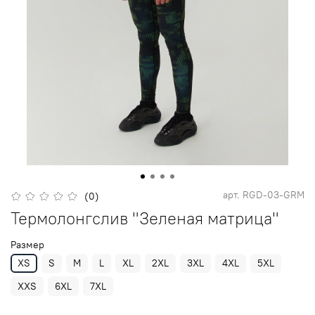
арт.
RGD-03-GRM
(0)
Термолонгслив "Зеленая матрица"
Размер
XS
S
M
L
XL
2XL
3XL
4XL
5XL
XXS
6XL
7XL