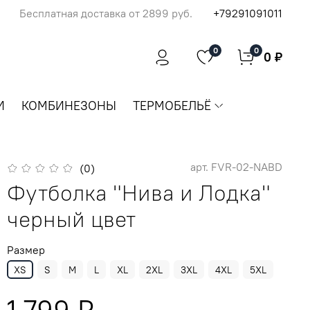
Бесплатная доставка от 2899 руб.
+79291091011
0
0
0 ₽
И
КОМБИНЕЗОНЫ
ТЕРМОБЕЛЬЁ
арт.
FVR-02-NABD
(0)
Футболка "Нива и Лодка"
черный цвет
Размер
XS
S
M
L
XL
2XL
3XL
4XL
5XL
1 799 ₽