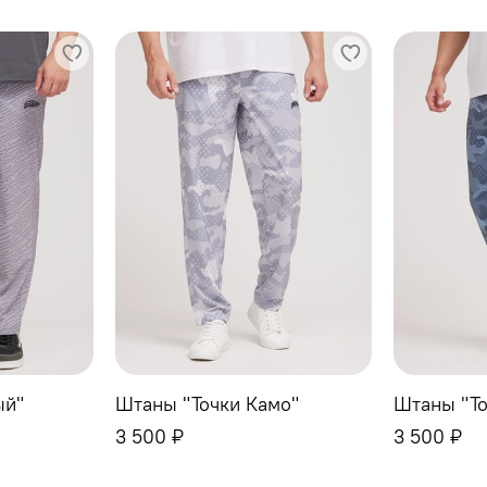
ый"
Штаны "Точки Камо"
Штаны "Т
3 500 ₽
3 500 ₽