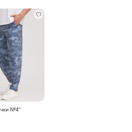
очки №4"