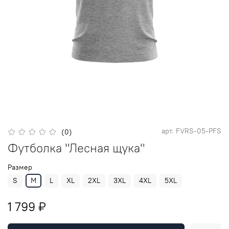
арт.
FVRS-05-PFS
(0)
Футболка "Лесная щука"
Размер
S
M
L
XL
2XL
3XL
4XL
5XL
1 799 ₽